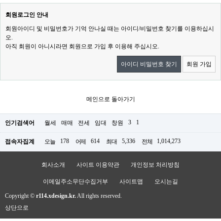
회원로그인 안내
회원아이디 및 비밀번호가 기억 안나실 때는 아이디/비밀번호 찾기를 이용하십시
오.
아직 회원이 아니시라면 회원으로 가입 후 이용해 주십시오.
아이디 비밀번호 찾기
회원 가입
메인으로 돌아가기
3
1
인기검색어
월세
매매
전세
임대
창원
178
614
5,336
1,014,273
접속자집계
오늘
어제
최대
전체
회사소개
사이트 이용약관
개인정보 처리방침
이메일주소무단수집거부
사이트맵
오시는길
Copyright ©
r114.xdesign.kr.
All rights reserved.
상단으로