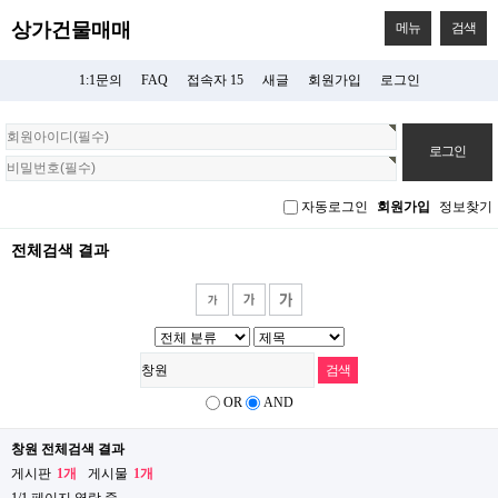
상가건물매매
메뉴
검색
1:1문의
FAQ
접속자 15
새글
회원가입
로그인
회
원
로
그
자동로그인
회원가입
정보찾기
인
전체검색 결과
OR
AND
창원 전체검색 결과
게시판
1개
게시물
1개
1/1 페이지 열람 중