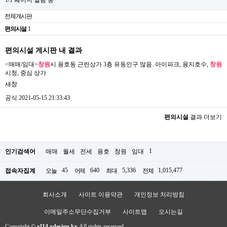
전체게시판
편의시설
1
편의시설 게시판 내 결과
<매매/임대>
창원
시 용호동 근린상가 3층 유동인구 많음. 아이파크, 용지호수,
창원
시청, 중심 상가
새창
공식
2021-05-15 21:33:43
편의시설
결과 더보기
1
인기검색어
매매
월세
전세
용호
창원
임대
45
640
5,336
1,015,477
접속자집계
오늘
어제
최대
전체
회사소개
사이트 이용약관
개인정보 처리방침
이메일주소무단수집거부
사이트맵
오시는길
Copyright ©
r114.xdesign.kr.
All rights reserved.