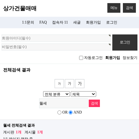
상가건물매매
메뉴
검색
1:1문의
FAQ
접속자 11
새글
회원가입
로그인
회
원
로
그
자동로그인
회원가입
정보찾기
인
전체검색 결과
OR
AND
월세 전체검색 결과
게시판
1개
게시물
1개
1/1 페이지 열람 중