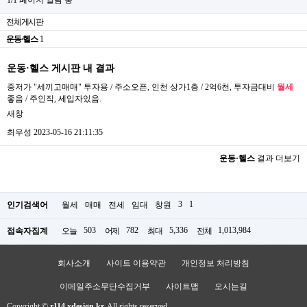
전체게시판
운동·헬스
1
운동·헬스 게시판 내 결과
중저가 "세끼고매매" 투자용 / 주소오픈, 인천 상가1층 / 2억6천, 투자금대비
월세
좋음 / 주인직, 세입자있음.
새창
최우성
2023-05-16 21:11:35
운동·헬스
결과 더보기
3
1
인기검색어
월세
매매
전세
임대
창원
503
782
5,336
1,013,984
접속자집계
오늘
어제
최대
전체
회사소개
사이트 이용약관
개인정보 처리방침
이메일주소무단수집거부
사이트맵
오시는길
Copyright ©
r114.xdesign.kr.
All rights reserved.