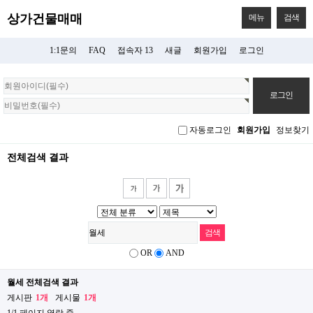
상가건물매매
메뉴
검색
1:1문의
FAQ
접속자 13
새글
회원가입
로그인
회
원
로
그
자동로그인
회원가입
정보찾기
인
전체검색 결과
OR
AND
월세 전체검색 결과
게시판
1개
게시물
1개
1/1 페이지 열람 중