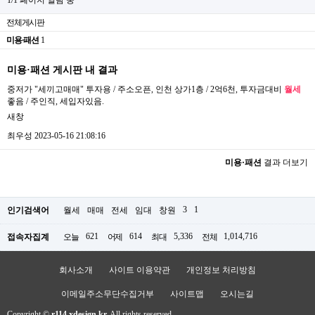
전체게시판
미용·패션
1
미용·패션 게시판 내 결과
중저가 "세끼고매매" 투자용 / 주소오픈, 인천 상가1층 / 2억6천, 투자금대비
월세
좋음 / 주인직, 세입자있음.
새창
최우성
2023-05-16 21:08:16
미용·패션
결과 더보기
3
1
인기검색어
월세
매매
전세
임대
창원
621
614
5,336
1,014,716
접속자집계
오늘
어제
최대
전체
회사소개
사이트 이용약관
개인정보 처리방침
이메일주소무단수집거부
사이트맵
오시는길
Copyright ©
r114.xdesign.kr.
All rights reserved.