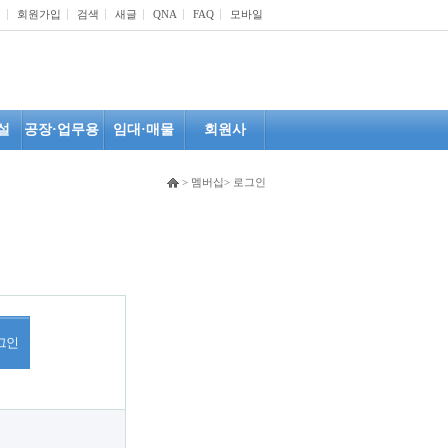
인
회원가입
검색
새글
QNA
FAQ
모바일
설
공장·업무용
임대·매물
회원사
> 멤버십> 로그인