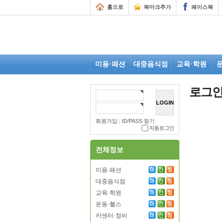
홈으로
북마크추가
페이스북
미용·패션
대중음식점
교육·학원
로그
회원가입
|
ID/PASS 찾기
자동로그인
전체정보
미용·패션
대중음식점
교육·학원
운동·헬스
카센터·정비