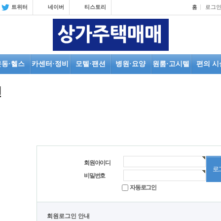
트위터
네이버
티스토리
홈
로그
운동·헬스
카센터·정비
모텔·팬션
병원·요양
원룸·고시텔
편의 시
인
회원아이디
비밀번호
자동로그인
회원로그인 안내