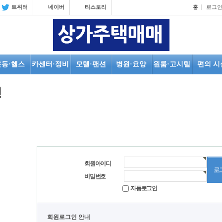
트위터
네이버
티스토리
홈
로그
운동·헬스
카센터·정비
모텔·팬션
병원·요양
원룸·고시텔
편의 시
인
회원아이디
비밀번호
자동로그인
회원로그인 안내