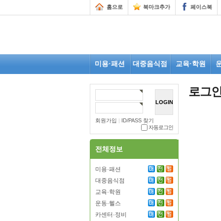
홈으로
북마크추가
페이스북
미용·패션
대중음식점
교육·학원
로그
회원가입
|
ID/PASS 찾기
자동로그인
전체정보
미용·패션
대중음식점
교육·학원
운동·헬스
카센터·정비