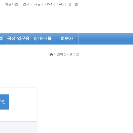
인
회원가입
검색
새글
QNA
FAQ
모바일
설
공장·업무용
임대·매물
회원사
> 멤버십> 로그인